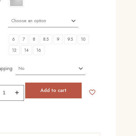
6
7
8
8.5
9
9.5
10
12
14
16
apping
ng
Add to cart
ty