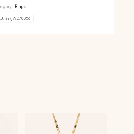
tegory:
Rings
KU:
BE/JW2/0006