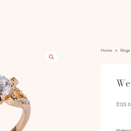
Home
>
Rings
We
$
125.
Materia