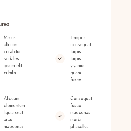
ures
Metus
Tempor
ultricies
consequat
curabitur
turpis
sodales
turpis
ipsum elit
vivamus
cubilia.
quam
fusce.
Aliquam
Consequat
elementum
fusce
ligula erat
maecenas
arcu
morbi
maecenas
phasellus