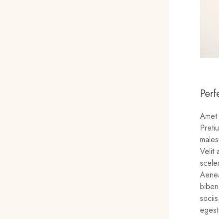
Perf
Amet 
Preti
malesu
Velit
scele
Aenea
biben
socii
egest