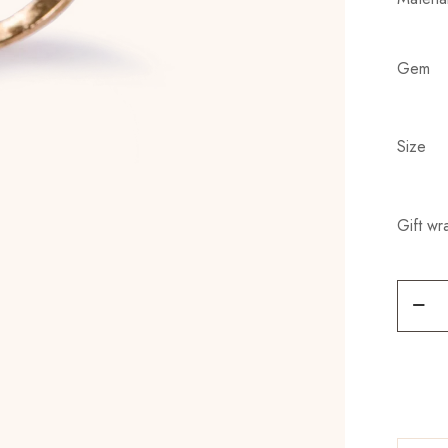
Gem
Size
Gift wr
Weddi
ring
quanti