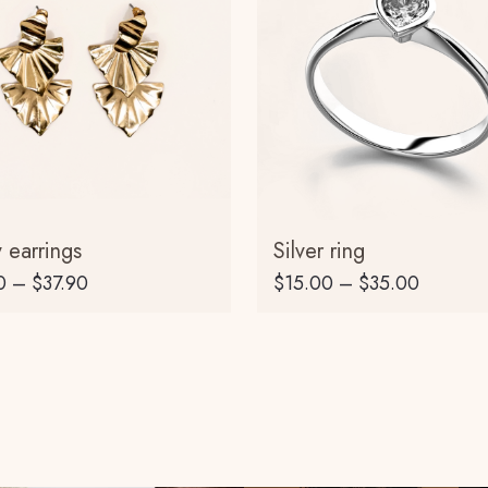
 earrings
Silver ring
0
–
$
37.90
$
15.00
–
$
35.00