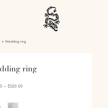
>
Wedding ring
dding ring
00
–
$
320.00
l