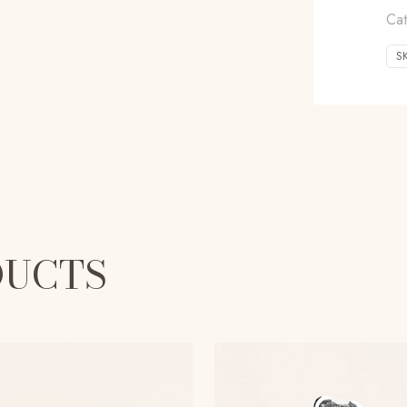
Ca
S
DUCTS