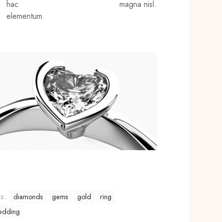
hac
magna nisl.
elementum.
gs:
diamonds
gems
gold
ring
edding